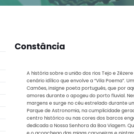
Constância
A história sobre a união dos rios Tejo e Zêzer
cenário idílico que envolve a “Vila Poema”. U
Camões, insigne poeta português, que por aq
amores durante o apogeu do porto fluvial. Nes
margens e surge no céu estrelado durante uma
Parque de Astronomia, na cumplicidade gerada
centro histórico ou nas cores dos barcos e
dedicada a Nossa Senhora da Boa Viagem. Qu
e o aconchego das migas carvoeiras e pintas