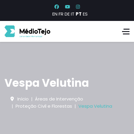
EN
FR
DE
IT
PT
ES
Vespa Velutina
Início
Áreas de Intervenção
Proteção Civil e Florestas
Vespa Velutina