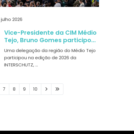
 julho 2026
Vice-Presidente da CIM Médio
Tejo, Bruno Gomes participou
na maior feira mundial de
Uma delegação da região do Médio Tejo
Proteção Civil em Hannover
participou na edição de 2026 da
INTERSCHUTZ, ...
7
8
9
10