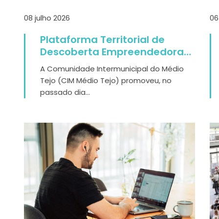
08 julho 2026
06
Plataforma Territorial de
Descoberta Empreendedora
do Médio Tejo promove
A Comunidade Intermunicipal do Médio
sessão dedicada à Cultura &
Tejo (CIM Médio Tejo) promoveu, no
Turismo
passado dia...