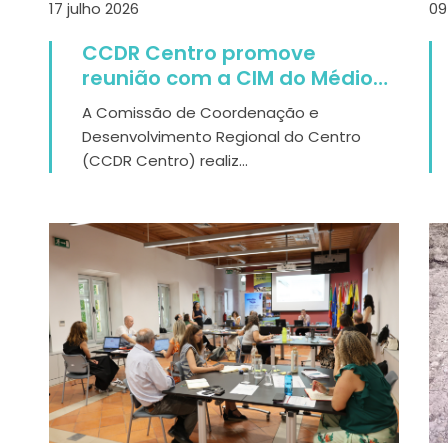
17 julho 2026
09
CCDR Centro promove
reunião com a CIM do Médio
Tejo para acompanhar a
A Comissão de Coordenação e
execução do Centro 2030 e do
Desenvolvimento Regional do Centro
PRR
(CCDR Centro) realiz...