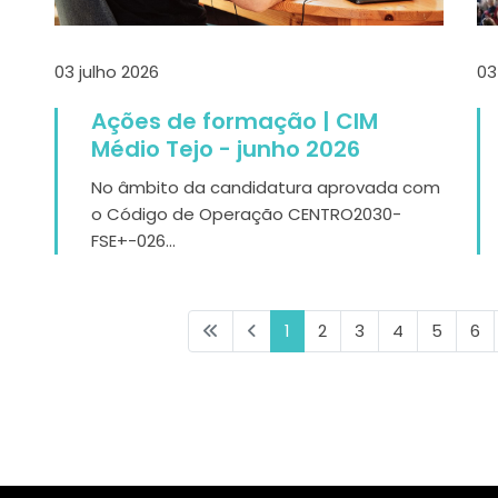
03 julho 2026
03
Ações de formação | CIM
Médio Tejo - junho 2026
No âmbito da candidatura aprovada com
o Código de Operação CENTRO2030-
FSE+-026...
1
2
3
4
5
6