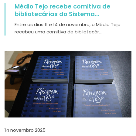
Médio Tejo recebe comitiva de
bibliotecárias do Sistema
Bibliotecário de Valle Seriana (Itália)
Entre os dias 11 e 14 de novembro, o Médio Tejo
recebeu uma comitiva de bibliotecár...
14 novembro 2025