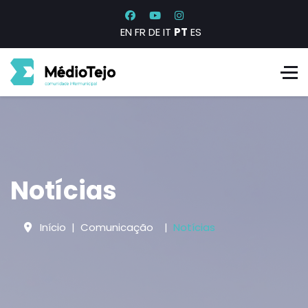
EN
FR
DE
IT
PT
ES
Notícias
Início
Comunicação
Notícias