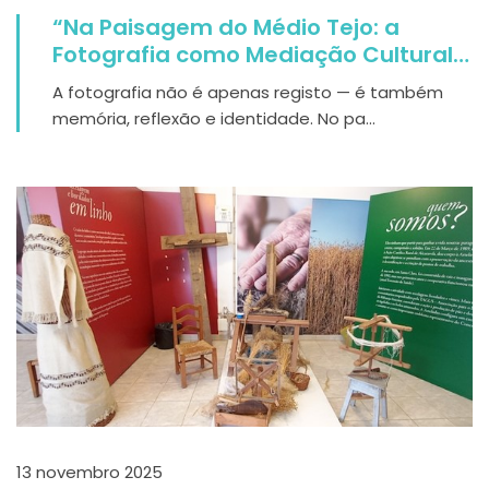
“Na Paisagem do Médio Tejo: a
Fotografia como Mediação Cultural”
inaugurou-se na Casa dos Cubos,
A fotografia não é apenas registo — é também
em Tomar
memória, reflexão e identidade. No pa...
13 novembro 2025