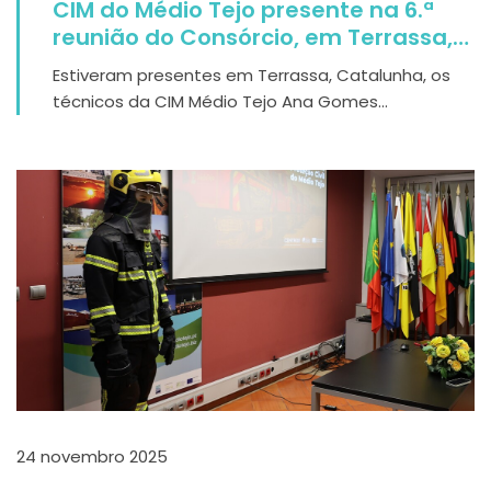
CIM do Médio Tejo presente na 6.ª
reunião do Consórcio, em Terrassa,
Catalunha, no âmbito do Projeto
Estiveram presentes em Terrassa, Catalunha, os
RESIST
técnicos da CIM Médio Tejo Ana Gomes...
24 novembro 2025