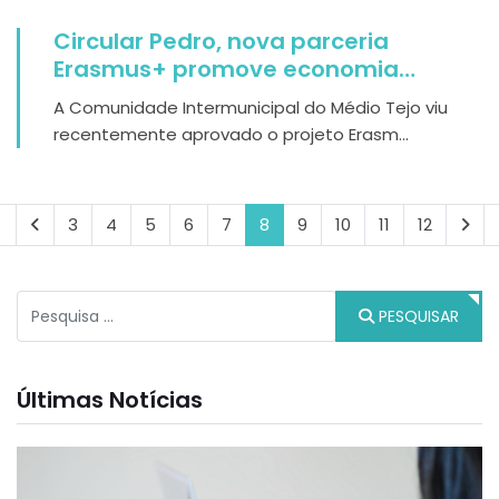
Circular Pedro, nova parceria
Erasmus+ promove economia
circular
A Comunidade Intermunicipal do Médio Tejo viu
recentemente aprovado o projeto Erasm...
3
4
5
6
7
8
9
10
11
12
Pesquisar
PESQUISAR
Últimas Notícias