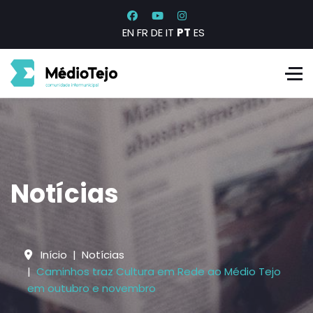
EN
FR
DE
IT
PT
ES
Notícias
Início
Notícias
Caminhos traz Cultura em Rede ao Médio Tejo
em outubro e novembro