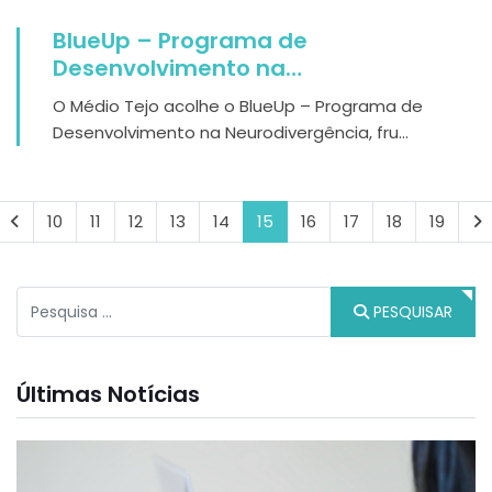
BlueUp – Programa de
Desenvolvimento na
Neurodivergência no Médio Tejo
O Médio Tejo acolhe o BlueUp – Programa de
Desenvolvimento na Neurodivergência, fru...
10
11
12
13
14
15
16
17
18
19
Pesquisar
PESQUISAR
Últimas Notícias