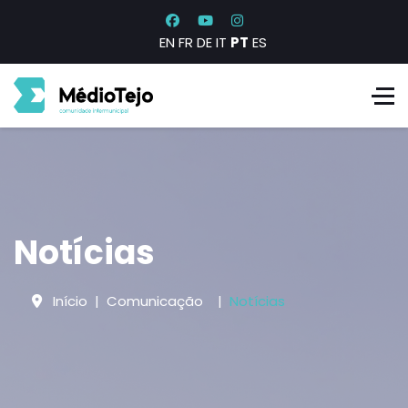
EN
FR
DE
IT
PT
ES
Notícias
Início
Comunicação
Notícias