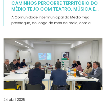
CAMINHOS PERCORRE TERRITÓRIO DO
MÉDIO TEJO COM TEATRO, MÚSICA E
PARTICIPAÇÃO COMUNITÁRIA
A Comunidade Intermunicipal do Médio Tejo
prossegue, ao longo do mês de maio, com a...
24 abril 2025