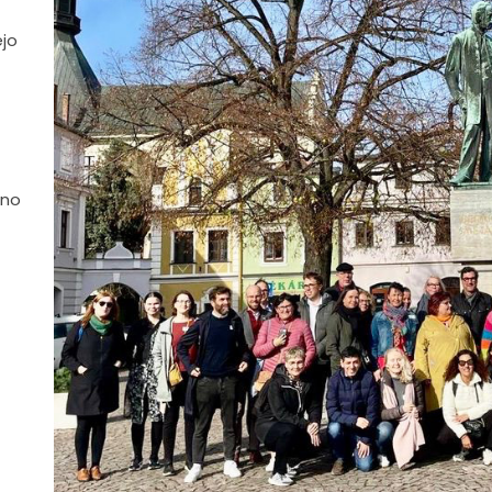
ejo
 no