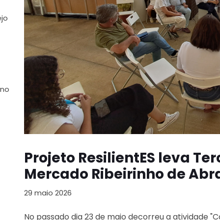
ejo
 no
Projeto ResilientES leva Te
Mercado Ribeirinho de Abr
29 maio 2026
No passado dia 23 de maio decorreu a atividade "C