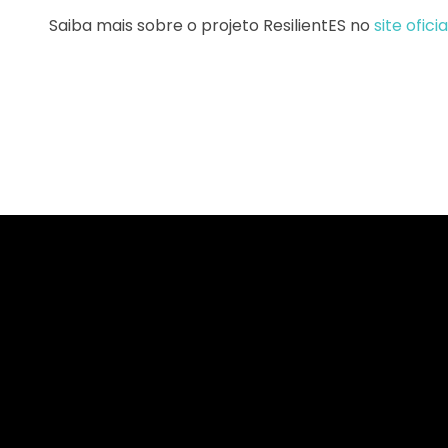
Saiba mais sobre o projeto ResilientES no
site oficia
Logo da Comunidade