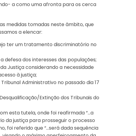
ando- a como uma afronta para os cerca
 as medidas tomadas neste âmbito, que
ssamos a elencar:
jo ter um tratamento discriminatório no
a defesa dos interesses das populações;
da Justiça considerando a necessidade
cesso à justiça;
ribunal Administrativo no passado dia 17
Desqualificação/Extinção dos Tribunais do
com esta tutela, onde foi reafirmada “…a
rio da justiça para prosseguir o processo
, foi referido que “…será dada sequência
ão, visando o máximo aperfeiçoamento da