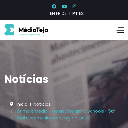
EN
FR
DE
IT
PT
ES
Notícias
Início
Notícias
Fátima e Médio Tejo acolheram a Schools+ 5th
Global Community Meeting, da OCDE