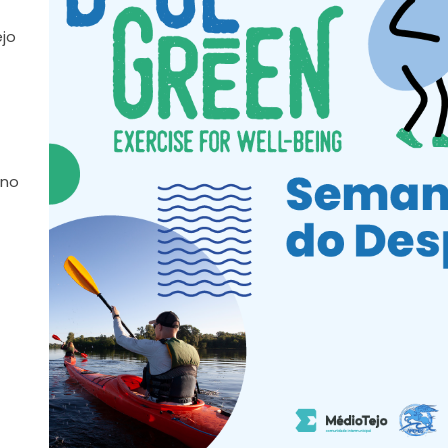
ejo
 no